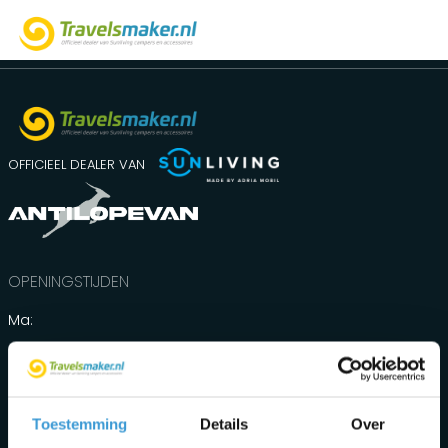
OFFICIEEL DEALER VAN
OPENINGSTIJDEN
Ma:
Gesloten
Di t/m vr:
Toestemming
Details
Over
09.00 - 17.00