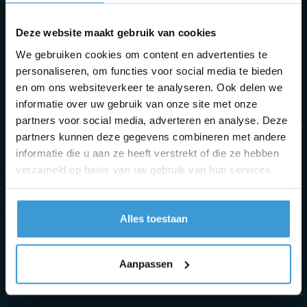
Za:
Deze website maakt gebruik van cookies
10.00 - 14.00
We gebruiken cookies om content en advertenties te
personaliseren, om functies voor social media te bieden
Zo:
en om ons websiteverkeer te analyseren. Ook delen we
Gesloten
informatie over uw gebruik van onze site met onze
partners voor social media, adverteren en analyse. Deze
partners kunnen deze gegevens combineren met andere
ADRES
informatie die u aan ze heeft verstrekt of die ze hebben
verzameld op basis van uw gebruik van hun services.
Travelsmaker.nl
Baanhoek 120
3361 GM Sliedrecht
Alles toestaan
Nederland
Aanpassen
Routebeschrijving