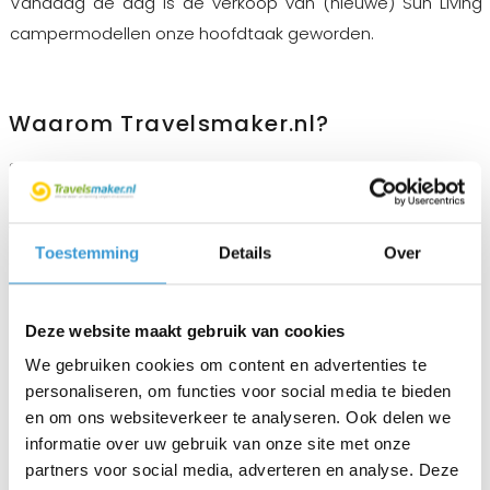
Vandaag de dag is de verkoop van (nieuwe) Sun Living
campermodellen onze hoofdtaak geworden.
Waarom Travelsmaker.nl?
Sun Living, en dus Travelsmaker, staat garant voor de
ultieme en zorgeloze kampeerbeleving. Als merkdealer zijn
wij de afgelopen jaren uitgegroeid tot uw Sun Living
Toestemming
Details
Over
specialist. U kunt bij ons dan ook professionele aankoop-
en garantieservice, volledige onderhoudsbeurten en
gebruik van originele onderdelen verwachten. Ook onze
Deze website maakt gebruik van cookies
eigen kampeerervaringen maken ons uitermate geschikt
We gebruiken cookies om content en advertenties te
om u veilig op weg te sturen met uw nieuwe Sun Living
personaliseren, om functies voor social media te bieden
camper. Neem gerust contact met ons op voor een
en om ons websiteverkeer te analyseren. Ook delen we
gedegen advies bij de aanschaf van uw nieuwe camper.
informatie over uw gebruik van onze site met onze
partners voor social media, adverteren en analyse. Deze