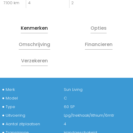
7.100 km
4
2
Kenmerken
Opties
Omschrijving
Financieren
Verzekeren
Merk
Sun Living
Model
C
Type
60 SP
Uitvoering
Lpg/trekhaak/lithium/6mtr
Aantal zitplaatsen
4
Transmissie
Handgeschakeld