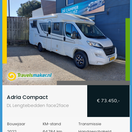
Adria Compact
€ 73.450,-
DL Lengtebedden face2face
Bouwjaar
KM-stand
Transmissie
2022
64.784 km
Handgeschakeld