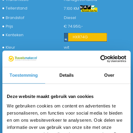
Tellerstand
7.100 KM
Brandstof
Diesel
Prijs
€ 74.950,-
Kenteken
HXR74G
Kleur
wit
Bekleding
Leder
BTW/Marge
Marge
Emissieklasse
6
Toestemming
Details
Over
100% onderhouden?
ja
Carrosserie
Half-integraal
Deze website maakt gebruik van cookies
Vermogen
140 PK
We gebruiken cookies om content en advertenties te
Aantal slaapplaatsen
2
personaliseren, om functies voor social media te bieden
Lengte
5.99 meter
en om ons websiteverkeer te analyseren. Ook delen we
informatie over uw gebruik van onze site met onze