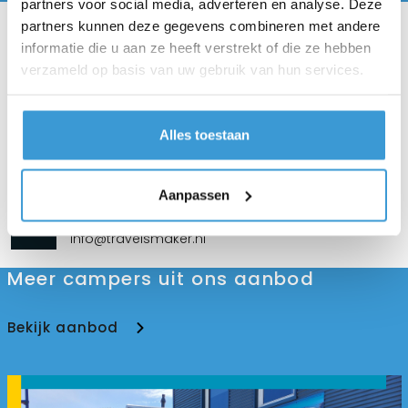
partners voor social media, adverteren en analyse. Deze
partners kunnen deze gegevens combineren met andere
Voertuig delen
informatie die u aan ze heeft verstrekt of die ze hebben
verzameld op basis van uw gebruik van hun services.
Telefoon
06 4699 3483
Alles toestaan
06 5025 8812
Aanpassen
E-mail
info@travelsmaker.nl
Meer campers uit ons aanbod
Bekijk aanbod