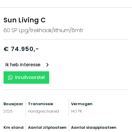
Sun Living C
60 SP Lpg/trekhaak/lithium/6mtr
€ 74.950,-
Ik heb interesse
Inruilvoorstel
Bouwjaar
Transmissie
Vermogen
2025
Handgeschakeld
140 PK
Km stand
Aantal zitplaatsen
Aantal slaapplaatsen