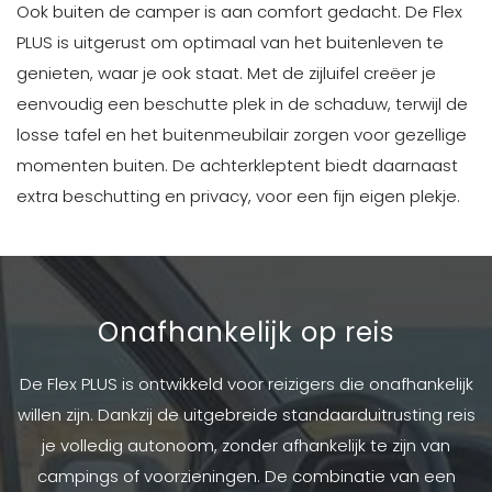
Ook buiten de camper is aan comfort gedacht. De Flex
PLUS is uitgerust om optimaal van het buitenleven te
genieten, waar je ook staat. Met de zijluifel creëer je
eenvoudig een beschutte plek in de schaduw, terwijl de
losse tafel en het buitenmeubilair zorgen voor gezellige
momenten buiten. De achterkleptent biedt daarnaast
extra beschutting en privacy, voor een fijn eigen plekje.
Onafhankelijk op reis
De Flex PLUS is ontwikkeld voor reizigers die onafhankelijk
willen zijn. Dankzij de uitgebreide standaarduitrusting reis
je volledig autonoom, zonder afhankelijk te zijn van
campings of voorzieningen. De combinatie van een