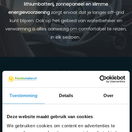
lithiumbatterij, zonnepaneel en slimme
energievoorziening
zorgt ervoor dat je langer off-grid
kunt blijven. Ook op het gebied van waterbeheer en
verwarming is alles aanwezig om comfortabel te reizen,
in elk seizoen.
Vragen over de Flex PLUS?
Overweeg je de Flex PLUS te kopen, maar heb je nog
vragen? We helpen je graag met eerlijk en persoonlijk
Toestemming
Details
Over
advies.
Deze website maakt gebruik van cookies
We gebruiken cookies om content en advertenties te