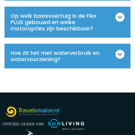
Op welk basisvoertuig is de Flex
PLUS gebouwd en welke
motoropties zijn beschikbaar?
Hoe zit het met waterverbruik en
watervoorziening?
OFFICIEEL DEALER VAN