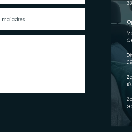
33
O
M
Ge
Di
09
Za
10
Z
Ge