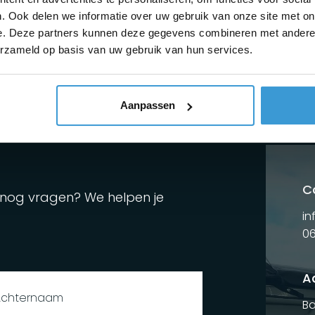
zorgeloos reizen.
. Ook delen we informatie over uw gebruik van onze site met on
e. Deze partners kunnen deze gegevens combineren met andere i
erzameld op basis van uw gebruik van hun services.
Aanpassen
C
e nog vragen? We helpen je
in
06
A
Ba