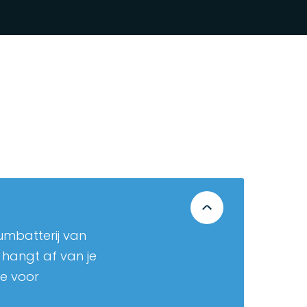
iumbatterij van
 hangt af van je
e voor