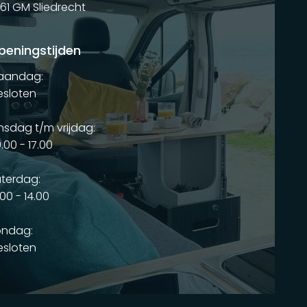
61 GM Sliedrecht
peningstijden
aandag:
sloten
nsdag t/m vrijdag:
.00 - 17.00
terdag:
.00 - 14.00
ondag:
sloten