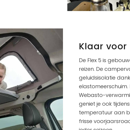
Klaar voor
De Flex 5 is gebou
reizen. De camperv
geluidsisolatie da
elastomeerschuim.
Webasto-verwarmin
geniet je ook tijd
temperatuur aan boo
frisse voorjaarsroad
ieder seizoen.