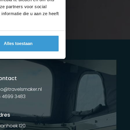
ze partners voor social
nformatie die u aan ze heeft
Alles toestaan
ontact
fo@travelsmaker.nl
 4699 3483
dres
anhoek 120