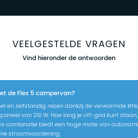
VEELGESTELDE VRAGEN
Vind hieronder de antwoorden
met de Flex 5 campervan?
bel en zelfstandig reizen dankzij de verwarmde lith
neel van 210 W. Hoe lang je off-grid kunt staan,
eze combinatie biedt een hoge mate van autonomi
ne stroomvoorziening.