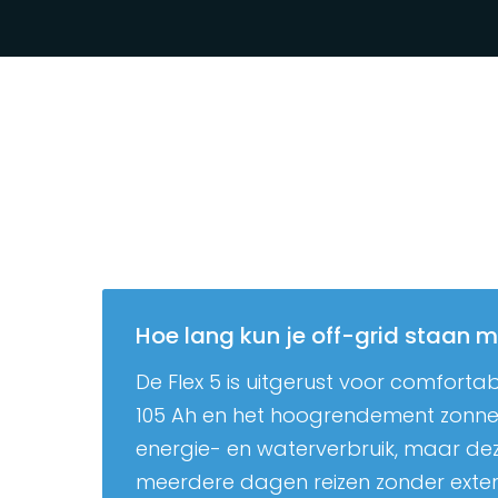
Hoe lang kun je off-grid staan 
De Flex 5 is uitgerust voor comforta
105 Ah en het hoogrendement zonnepa
energie- en waterverbruik, maar d
meerdere dagen reizen zonder exter